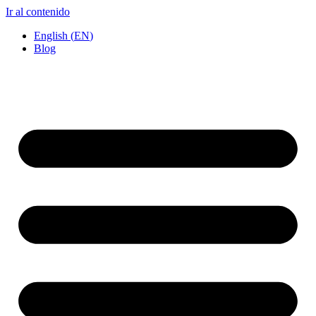
Ir al contenido
English
(
EN
)
Blog